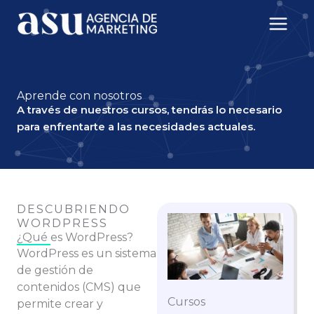
Ir
al
contenido
Aprende con nosotros
A través de nuestros cursos, tendrás lo necesario
para enfrentarte a las necesidades actuales.
DESCUBRIENDO
WORDPRESS
¿Qué es WordPress?
WordPress es un sistema
de gestión de
contenidos (CMS) que
Cursos
permite crear y