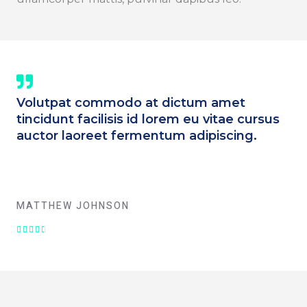
Volutpat commodo at dictum amet
tincidunt facilisis id lorem eu vitae cursus
auctor laoreet fermentum adipiscing.
MATTHEW JOHNSON
V





a
l
o
r